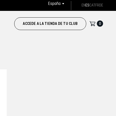
España
EN
ES
CAT
FR
DE
0
ACCEDE A LA TIENDA DE TU CLUB