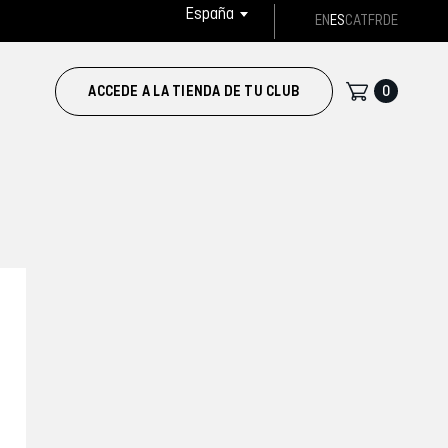
España
EN
ES
CAT
FR
DE
0
ACCEDE A LA TIENDA DE TU CLUB