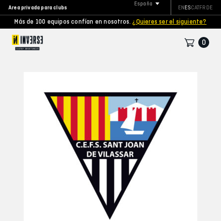
España
Area privada para clubs
EN
ES
CAT
FR
DE
Más de 100 equipos confían en nosotros.
¿Quieres ser el siguiente?
0