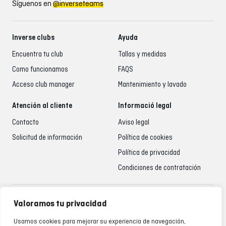
Síguenos en
@inverseteams
Inverse clubs
Ayuda
Encuentra tu club
Tallas y medidas
Como funcionamos
FAQS
Acceso club manager
Mantenimiento y lavado
Atención al cliente
Informació legal
Contacto
Aviso legal
Solicitud de información
Política de cookies
Política de privacidad
Condiciones de contratación
Atención al cliente
Valoramos tu privacidad
935 795 021
Usamos cookies para mejorar su experiencia de navegación,