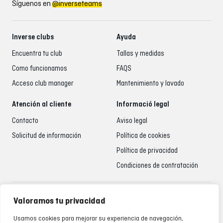
Síguenos en
@inverseteams
Inverse clubs
Ayuda
Encuentra tu club
Tallas y medidas
Como funcionamos
FAQS
Acceso club manager
Mantenimiento y lavado
Atención al cliente
Informació legal
Contacto
Aviso legal
Solicitud de información
Política de cookies
Política de privacidad
Condiciones de contratación
Atención al cliente
Valoramos tu privacidad
935 795 021
Usamos cookies para mejorar su experiencia de navegación,