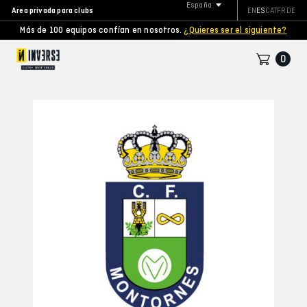
España
Area privada para clubs
EN
ES
CAT
FR
DE
Más de 100 equipos confían en nosotros.
¿Quieres ser el siguiente?
0