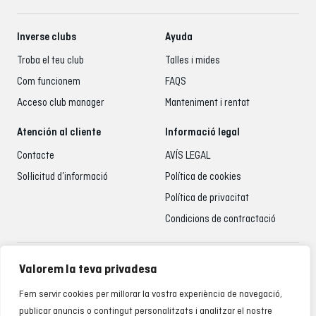
Inverse clubs
Ayuda
Troba el teu club
Talles i mides
Com funcionem
FAQS
Acceso club manager
Manteniment i rentat
Atención al cliente
Informació legal
Contacte
AVÍS LEGAL
Sol·licitud d’informació
Política de cookies
Política de privacitat
Condicions de contractació
Atenció al client
Valorem la teva privadesa
935 795 021
Fem servir cookies per millorar la vostra experiència de navegació,
De dilluns a divendres de 9.00 a 18.00 h
publicar anuncis o contingut personalitzats i analitzar el nostre