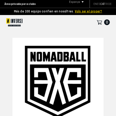
Espanya
Àrea privada per a clubs
EN
ES
CAT
FR
DE
Més de 100 equips confien en nosaltres.
Vols ser el proper?
0