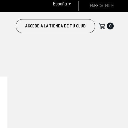
España
EN
ES
CAT
FR
DE
0
ACCEDE A LA TIENDA DE TU CLUB