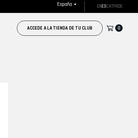
España
EN
ES
CAT
FR
DE
0
ACCEDE A LA TIENDA DE TU CLUB